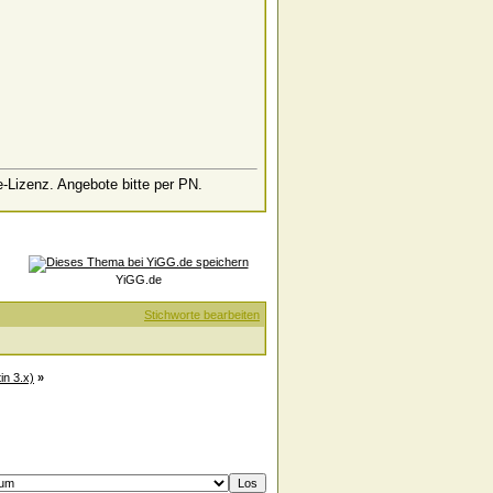
e-Lizenz. Angebote bitte per PN.
YiGG.de
Stichworte bearbeiten
in 3.x)
»