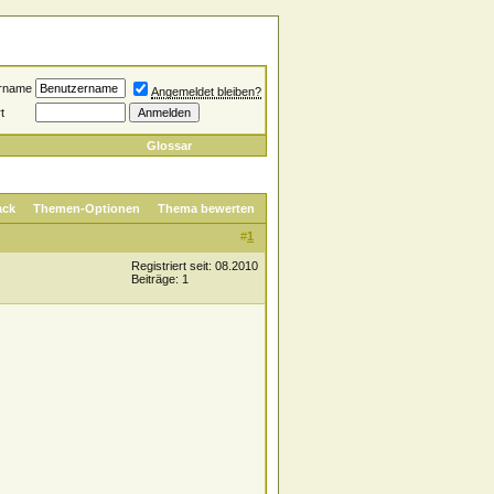
rname
Angemeldet bleiben?
t
Glossar
ack
Themen-Optionen
Thema bewerten
#
1
Registriert seit: 08.2010
Beiträge: 1