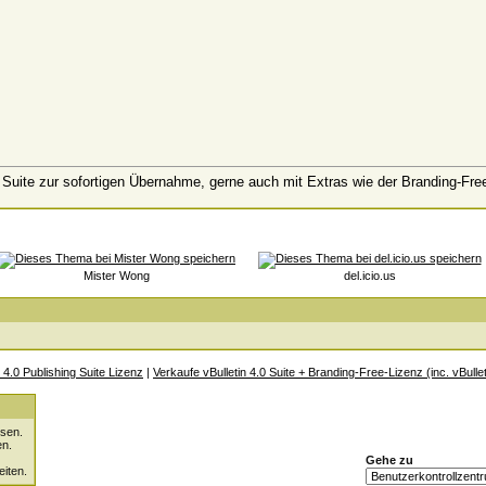
 4 Suite zur sofortigen Übernahme, gerne auch mit Extras wie der Branding-Fre
Mister Wong
del.icio.us
4.0 Publishing Suite Lizenz
|
Verkaufe vBulletin 4.0 Suite + Branding-Free-Lizenz (inc. vBullet
sen.
en.
Gehe zu
eiten.