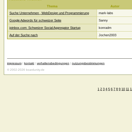
Thema
Autor
Suche Unternehmen , WebDesign und Programmierung
mark-labs
Google Adwords für schweizer Seite
Sanny
joinbox.com: Schweizer Social Aggregator Startup
konradm
Auf der Suche nach
Jochen2003
impressum
|
kontakt
|
verhaltensbedingungen
|
nutzungsbestimmungen
© 2002-2026 boardunity.de
1
2
3
4
5
6
7
8
9
10
11
1