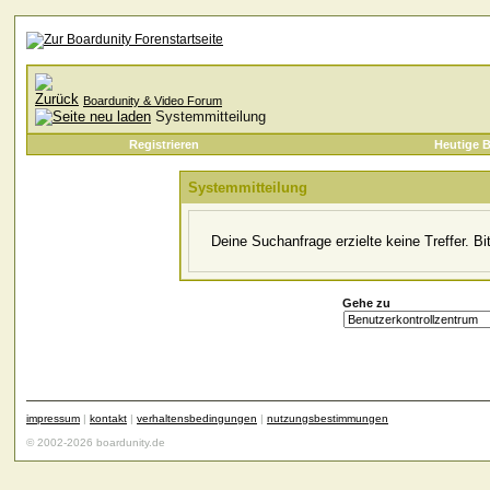
Boardunity & Video Forum
Systemmitteilung
Registrieren
Heutige B
Systemmitteilung
Deine Suchanfrage erzielte keine Treffer. B
Gehe zu
impressum
|
kontakt
|
verhaltensbedingungen
|
nutzungsbestimmungen
© 2002-2026 boardunity.de