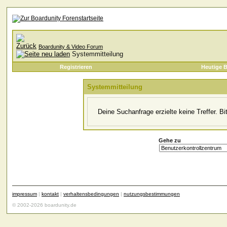
Boardunity & Video Forum
Systemmitteilung
Registrieren
Heutige B
Systemmitteilung
Deine Suchanfrage erzielte keine Treffer. B
Gehe zu
impressum
|
kontakt
|
verhaltensbedingungen
|
nutzungsbestimmungen
© 2002-2026 boardunity.de