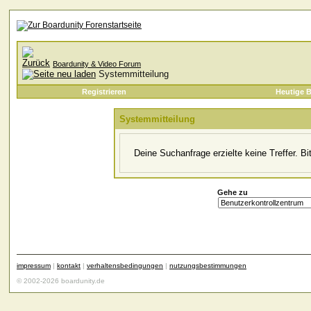
Boardunity & Video Forum
Systemmitteilung
Registrieren
Heutige B
Systemmitteilung
Deine Suchanfrage erzielte keine Treffer. B
Gehe zu
impressum
|
kontakt
|
verhaltensbedingungen
|
nutzungsbestimmungen
© 2002-2026 boardunity.de