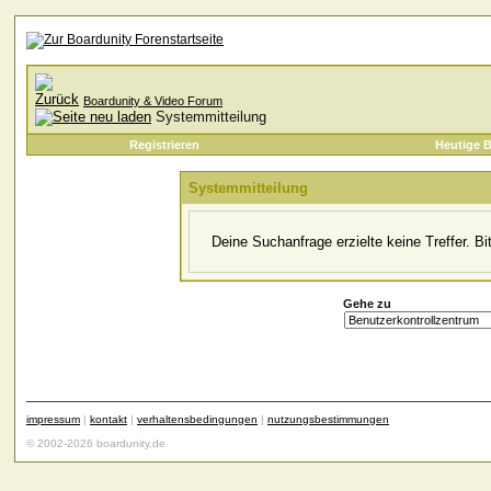
Boardunity & Video Forum
Systemmitteilung
Registrieren
Heutige B
Systemmitteilung
Deine Suchanfrage erzielte keine Treffer. B
Gehe zu
impressum
|
kontakt
|
verhaltensbedingungen
|
nutzungsbestimmungen
© 2002-2026 boardunity.de