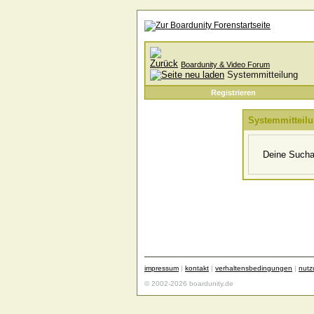
Boardunity & Video Forum
Systemmitteilung
Registrieren
Systemmitteil
Deine Suchan
impressum
|
kontakt
|
verhaltensbedingungen
|
nut
© 2002-2026 boardunity.de