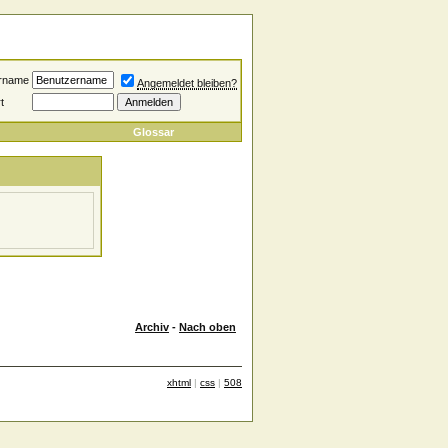
rname
Angemeldet bleiben?
t
Glossar
Archiv
-
Nach oben
xhtml
|
css
|
508