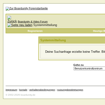
Boardunity & Video Forum
Systemmitteilung
Registrieren
Heutige B
Systemmitteilung
Deine Suchanfrage erzielte keine Treffer. B
Gehe zu
impressum
|
kontakt
|
verhaltensbedingungen
|
nutzungsbestimmungen
© 2002-2026 boardunity.de