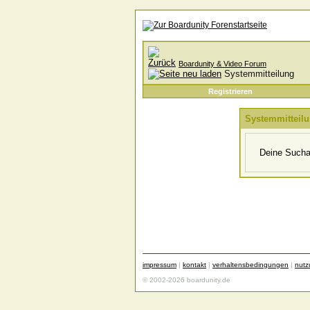
Boardunity & Video Forum
Systemmitteilung
Registrieren
Systemmitteil
Deine Suchan
impressum
|
kontakt
|
verhaltensbedingungen
|
nut
© 2002-2026 boardunity.de