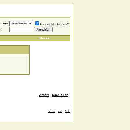
rname
Angemeldet bleiben?
t
Glossar
Archiv
-
Nach oben
xhtml
|
css
|
508