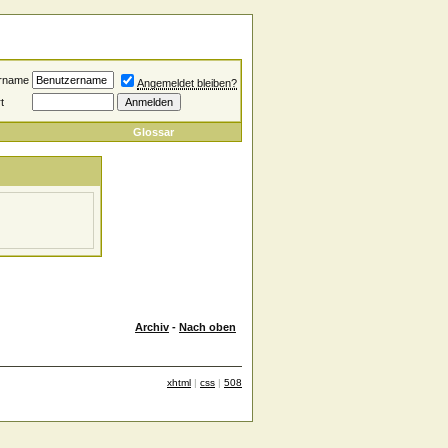
rname
Angemeldet bleiben?
t
Glossar
Archiv
-
Nach oben
xhtml
|
css
|
508