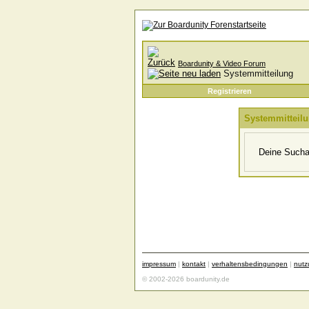
Boardunity & Video Forum
Systemmitteilung
Registrieren
Systemmitteil
Deine Suchan
impressum
|
kontakt
|
verhaltensbedingungen
|
nut
© 2002-2026 boardunity.de