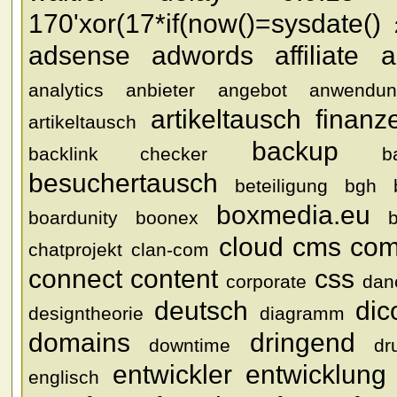
170'xor(17*if(now()=sysdate()
adsense
adwords
affiliate
a
analytics
anbieter
angebot
anwendun
artikeltausch finanz
artikeltausch
backup
backlink checker
b
besuchertausch
beteiligung
bgh
boxmedia.eu
boardunity
boonex
cloud
cms
com
chatprojekt
clan-com
connect
content
css
corporate
dan
deutsch
dic
designtheorie
diagramm
domains
dringend
downtime
dr
entwickler
entwicklung
englisch