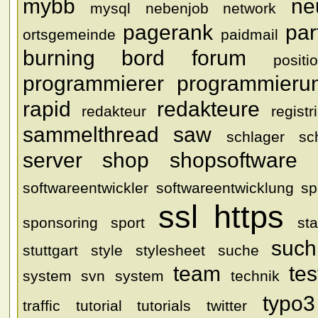
mybb
ne
mysql
nebenjob
network
pagerank
par
ortsgemeinde
paidmail
burning bord forum
positi
programmierer
programmieru
rapid
redakteure
redakteur
regist
sammelthread
saw
schlager
sc
server
shop
shopsoftware
softwareentwickler
softwareentwicklung
s
ssl https
sponsoring
sport
sta
such
stuttgart
style
stylesheet
suche
team
tes
system
svn
system
technik
typo3
traffic
tutorial
tutorials
twitter