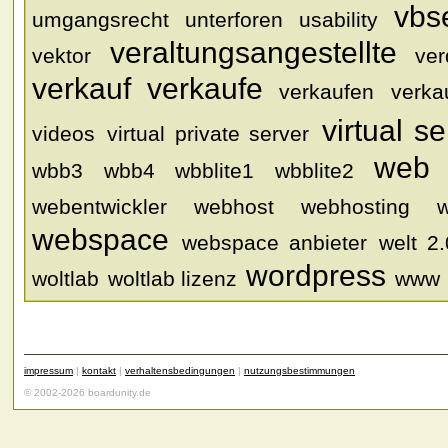
vbs
umgangsrecht
unterforen
usability
veraltungsangestellte
vektor
ver
verkauf
verkaufe
verkaufen
verkau
virtual se
videos
virtual private server
web
wbb3
wbb4
wbblite1
wbblite2
webentwickler
webhost
webhosting
webspace
webspace anbieter
welt 2.
wordpress
woltlab
woltlab lizenz
www
impressum
|
kontakt
|
verhaltensbedingungen
|
nutzungsbestimmungen
© 2002-2026 boardunity.de