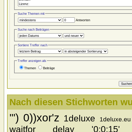
Suche Themen mit
Antworten
Suche nach Beiträgen
Sortiere Treffer nach
Treffer anzeigen als
Themen
Beiträge
Nach diesen Stichworten w
'")
0))xor'z
1deluxe
1deluxe.eu
waitfor delay '0:0:15'