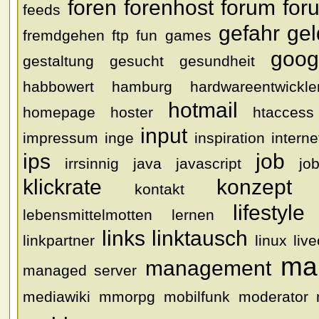
foren
forenhost
forum
for
feeds
gefahr
gel
fremdgehen
ftp
fun
games
goog
gestaltung
gesucht
gesundheit
habbowert
hamburg
hardwareentwickle
hotmail
homepage
hoster
htaccess
input
impressum
inge
inspiration
interne
ips
job
irrsinnig
java
javascript
jo
klickrate
konzept
kontakt
lifestyle
lebensmittelmotten
lernen
links
linktausch
linkpartner
linux
liv
ma
management
managed server
mediawiki
mmorpg
mobilfunk
moderator