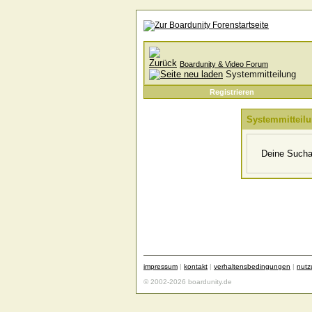
Boardunity & Video Forum
Systemmitteilung
Registrieren
Systemmitteil
Deine Suchan
impressum
|
kontakt
|
verhaltensbedingungen
|
nut
© 2002-2026 boardunity.de