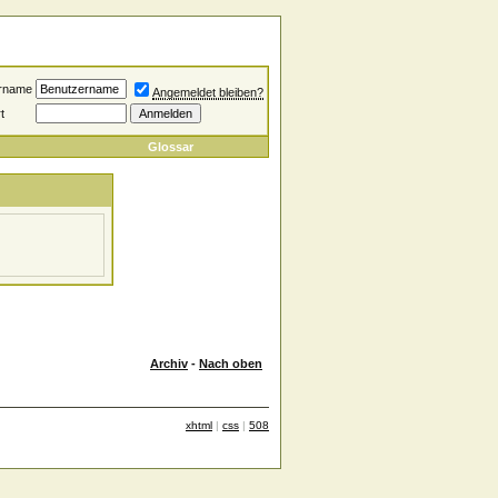
rname
Angemeldet bleiben?
t
Glossar
Archiv
-
Nach oben
xhtml
|
css
|
508