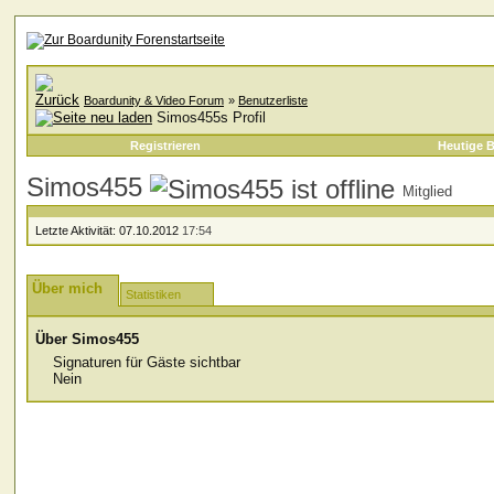
Boardunity & Video Forum
»
Benutzerliste
Simos455s Profil
Registrieren
Heutige B
Simos455
Mitglied
Letzte Aktivität:
07.10.2012
17:54
Über mich
Statistiken
Über Simos455
Signaturen für Gäste sichtbar
Nein