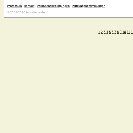
impressum
|
kontakt
|
verhaltensbedingungen
|
nutzungsbestimmungen
© 2002-2026 boardunity.de
1
2
3
4
5
6
7
8
9
10
11
1