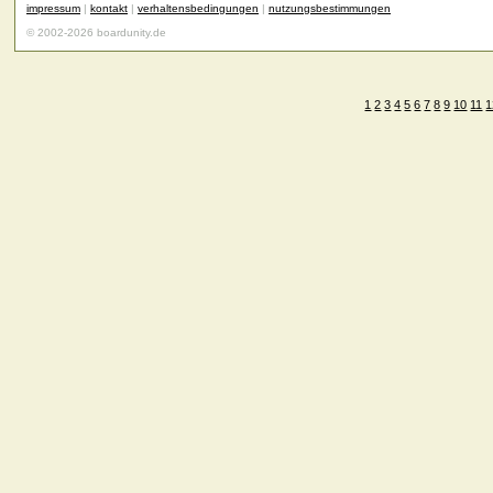
impressum
|
kontakt
|
verhaltensbedingungen
|
nutzungsbestimmungen
© 2002-2026 boardunity.de
1
2
3
4
5
6
7
8
9
10
11
1