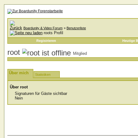
Boardunity & Video Forum
»
Benutzerliste
roots Profil
Registrieren
Heutige B
root
Mitglied
Über mich
Statistiken
Über root
Signaturen für Gäste sichtbar
Nein