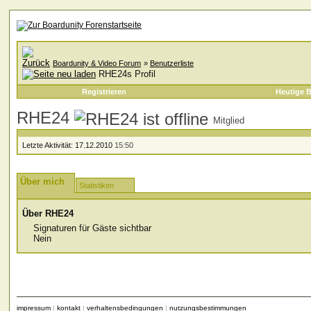
Boardunity & Video Forum
»
Benutzerliste
RHE24s Profil
Registrieren
Heutige B
RHE24
Mitglied
Letzte Aktivität:
17.12.2010
15:50
Über mich
Statistiken
Über RHE24
Signaturen für Gäste sichtbar
Nein
impressum
|
kontakt
|
verhaltensbedingungen
|
nutzungsbestimmungen