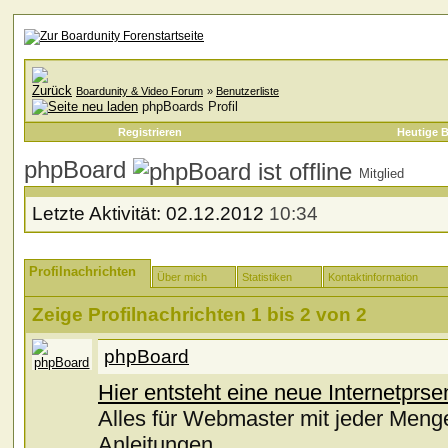
Boardunity & Video Forum
»
Benutzerliste
phpBoards Profil
Registrieren
Heutige B
phpBoard
Mitglied
Letzte Aktivität:
02.12.2012
10:34
Profilnachrichten
Über mich
Statistiken
Kontaktinformation
Zeige Profilnachrichten 1 bis
2
von
2
phpBoard
Hier entsteht eine neue Internetprse
Alles für Webmaster mit jeder Menge
Anleitungen