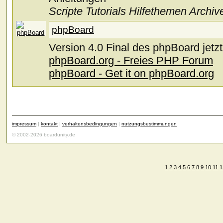
Scripte Tutorials Hilfethemen Archiv
phpBoard
Version 4.0 Final des phpBoard jetzt
phpBoard.org - Freies PHP Forum
phpBoard - Get it on phpBoard.org
impressum
|
kontakt
|
verhaltensbedingungen
|
nutzungsbestimmungen
© 2002-2026 boardunity.de
1
2
3
4
5
6
7
8
9
10
11
1