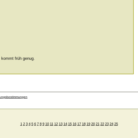
e kommt früh genug.
zungsbestimmungen
1
2
3
4
5
6
7
8
9
10
11
12
13
14
15
16
17
18
19
20
21
22
23
24
25