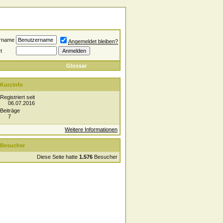
rname
Angemeldet bleiben?
t
Glossar
Kurzinfo
Registriert seit
06.07.2016
Beiträge
7
Weitere Informationen
Besucher
Diese Seite hatte
1.576
Besucher