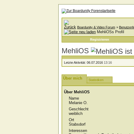
Boardunity & Video Forum
»
Benutzerli
MehliOSs Profil
Registrieren
MehliOS
Letzte Aktivität:
06.07.2016
13:16
Über mich
Statistiken
Über MehliOS
Name
Melanie O.
Geschlecht
weiblich
Ort
Stabsdorf
Interessen