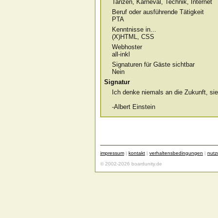
Tanzen, Karneval, Technik, Internet
Beruf oder ausführende Tätigkeit
PTA
Kenntnisse in...
(X)HTML, CSS
Webhoster
all-inkl
Signaturen für Gäste sichtbar
Nein
Signatur
Ich denke niemals an die Zukunft, si
-Albert Einstein
impressum
|
kontakt
|
verhaltensbedingungen
|
nut
© 2002-2026 boardunity.de