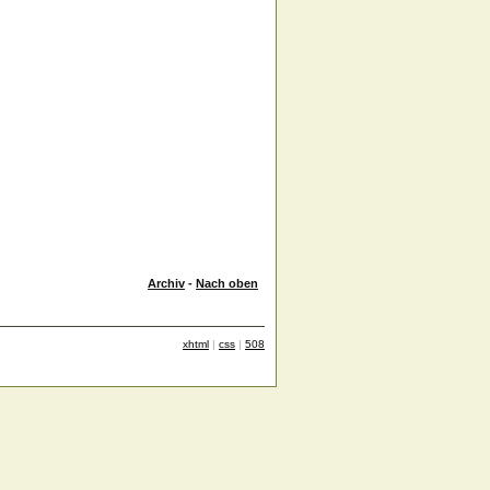
Archiv
-
Nach oben
xhtml
|
css
|
508