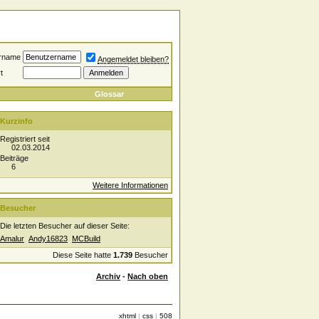
rname
Angemeldet bleiben?
t
Glossar
Kurzinfo
Registriert seit
02.03.2014
Beiträge
6
Weitere Informationen
Besucher
Die letzten Besucher auf dieser Seite:
Amalur
Andy16823
MCBuild
Diese Seite hatte
1.739
Besucher
Archiv
-
Nach oben
xhtml
|
css
|
508