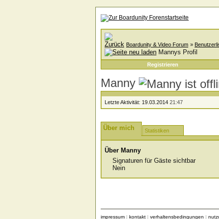
Boardunity & Video Forum
»
Benutzerli
Mannys Profil
Registrieren
Manny
Letzte Aktivität:
19.03.2014
21:47
Über mich
Statistiken
Über Manny
Signaturen für Gäste sichtbar
Nein
impressum
|
kontakt
|
verhaltensbedingungen
|
nut