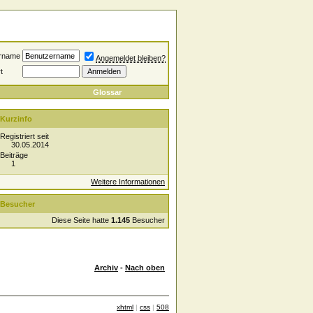
rname
Angemeldet bleiben?
t
Glossar
Kurzinfo
Registriert seit
30.05.2014
Beiträge
1
Weitere Informationen
Besucher
Diese Seite hatte
1.145
Besucher
Archiv
-
Nach oben
xhtml
|
css
|
508