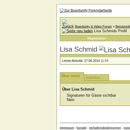
Boardunity & Video Forum
»
Benutzerli
Lisa Schmids Profil
Registrieren
Lisa Schmid
Letzte Aktivität:
27.06.2014
11:59
Über mich
Statistiken
Über Lisa Schmid
Signaturen für Gäste sichtbar
Nein
impressum
|
kontakt
|
verhaltensbedingungen
|
nut