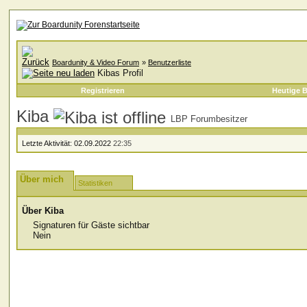
Boardunity & Video Forum
»
Benutzerliste
Kibas Profil
Registrieren
Heutige B
Kiba
LBP Forumbesitzer
Letzte Aktivität:
02.09.2022
22:35
Über mich
Statistiken
Über Kiba
Signaturen für Gäste sichtbar
Nein