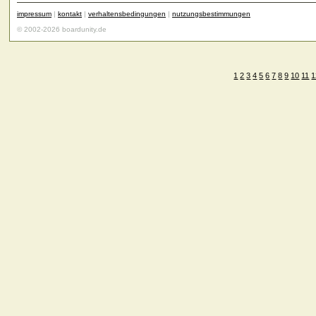
impressum
|
kontakt
|
verhaltensbedingungen
|
nutzungsbestimmungen
© 2002-2026 boardunity.de
1
2
3
4
5
6
7
8
9
10
11
1