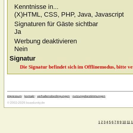
Kenntnisse in...
(X)HTML, CSS, PHP, Java, Javascript
Signaturen für Gäste sichtbar
Ja
Werbung deaktivieren
Nein
Signatur
Die Signatur befindet sich im Offlinemodus, bitte ve
impressum
|
kontakt
|
verhaltensbedingungen
|
nutzungsbestimmungen
© 2002-2026 boardunity.de
1
2
3
4
5
6
7
8
9
10
11
1