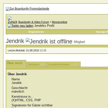
Boardunity & Video Forum
»
Benutzerliste
Jendriks Profil
Registrieren
Heutige B
Jendrik
Mitglied
Letzte Aktivität:
21.08.2010
12:36
Über mich
Statistiken
Kontaktinformation
Über Jendrik
Name
Jendrik
Geschlecht
männlich
Kenntnisse in...
(X)HTML, CSS, PHP
Signaturen für Gäste sichtbar