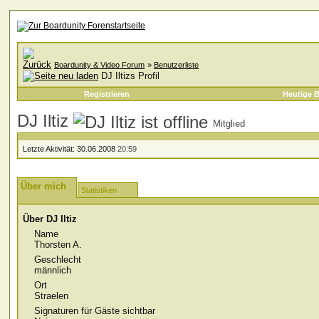
Boardunity & Video Forum
»
Benutzerliste
DJ Iltizs Profil
Registrieren
Heutige B
DJ Iltiz
Mitglied
Letzte Aktivität:
30.06.2008
20:59
Über mich
Statistiken
Über DJ Iltiz
Name
Thorsten A.
Geschlecht
männlich
Ort
Straelen
Signaturen für Gäste sichtbar