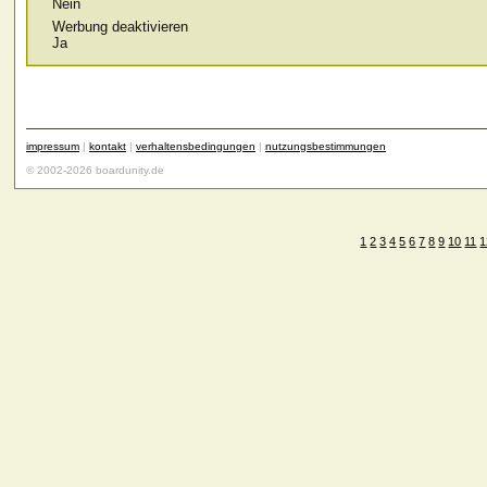
Nein
Werbung deaktivieren
Ja
impressum
|
kontakt
|
verhaltensbedingungen
|
nutzungsbestimmungen
© 2002-2026 boardunity.de
1
2
3
4
5
6
7
8
9
10
11
1