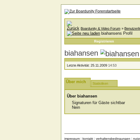
Boardunity & Video Forum
»
Benutzerli
biahansens Profil
Registrieren
biahansen
Letzte Aktivität:
25.11.2009
14:53
Über mich
Statistiken
Über biahansen
Signaturen für Gäste sichtbar
Nein
impressum
|
kontakt
|
verhaltensbedingungen
|
nut