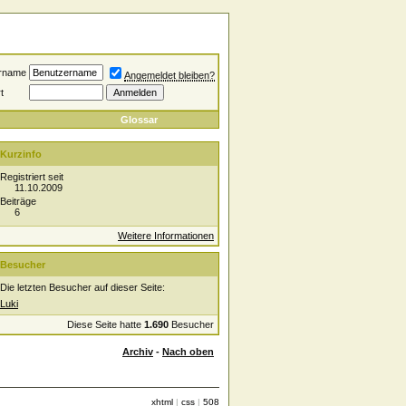
rname
Angemeldet bleiben?
t
Glossar
Kurzinfo
Registriert seit
11.10.2009
Beiträge
6
Weitere Informationen
Besucher
Die letzten Besucher auf dieser Seite:
Luki
Diese Seite hatte
1.690
Besucher
Archiv
-
Nach oben
xhtml
|
css
|
508