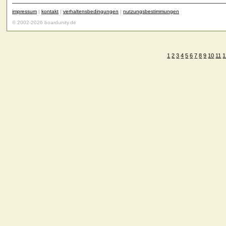
impressum
|
kontakt
|
verhaltensbedingungen
|
nutzungsbestimmungen
© 2002-2026 boardunity.de
1
2
3
4
5
6
7
8
9
10
11
1