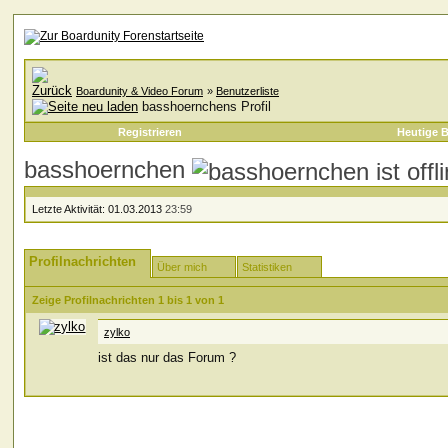
Boardunity & Video Forum
»
Benutzerliste
basshoernchens Profil
Registrieren
Heutige B
basshoernchen
Letzte Aktivität:
01.03.2013
23:59
Profilnachrichten
Über mich
Statistiken
Zeige Profilnachrichten 1 bis
1
von
1
zylko
ist das nur das Forum ?