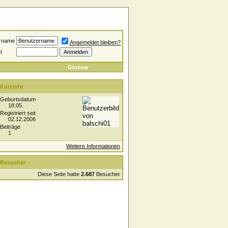
rname
Angemeldet bleiben?
t
Glossar
Kurzinfo
Geburtsdatum
18.05.
Registriert seit
02.12.2006
Beiträge
1
Weitere Informationen
Besucher
Diese Seite hatte
2.687
Besucher