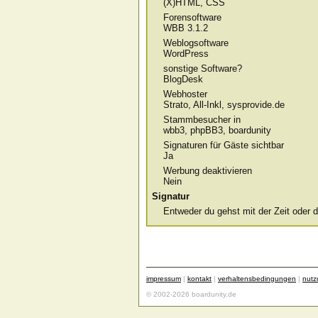
(X)HTML, CSS
Forensoftware
WBB 3.1.2
Weblogsoftware
WordPress
sonstige Software?
BlogDesk
Webhoster
Strato, All-Inkl, sysprovide.de
Stammbesucher in
wbb3, phpBB3, boardunity
Signaturen für Gäste sichtbar
Ja
Werbung deaktivieren
Nein
Signatur
Entweder du gehst mit der Zeit oder d
impressum
|
kontakt
|
verhaltensbedingungen
|
nut
© 2002-2026 boardunity.de