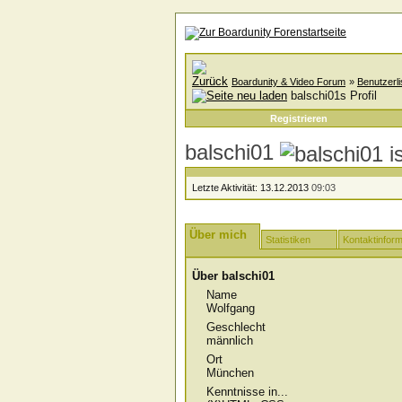
Boardunity & Video Forum
»
Benutzerli
balschi01s Profil
Registrieren
balschi01
Letzte Aktivität:
13.12.2013
09:03
Über mich
Statistiken
Kontaktinform
Über balschi01
Name
Wolfgang
Geschlecht
männlich
Ort
München
Kenntnisse in...