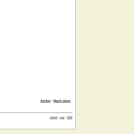
Archiv
-
Nach oben
xhtml
|
css
|
508