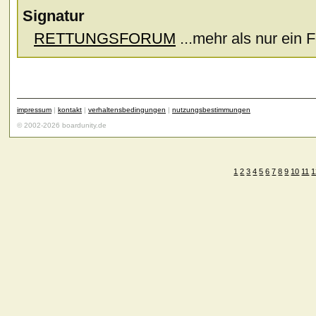
Signatur
RETTUNGSFORUM
...mehr als nur ein F
impressum
|
kontakt
|
verhaltensbedingungen
|
nutzungsbestimmungen
© 2002-2026 boardunity.de
1
2
3
4
5
6
7
8
9
10
11
1