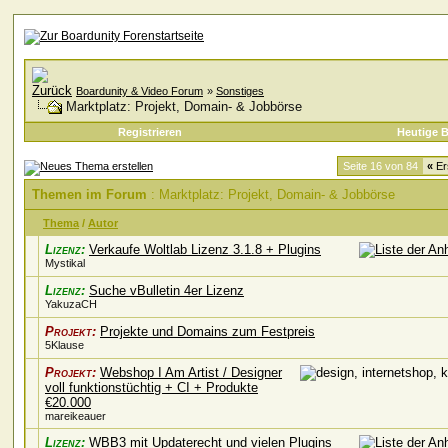
Boardunity & Video Forum
»
Sonstiges
Marktplatz: Projekt, Domain- & Jobbörse
Registrieren
Heutige B
Seite 16 von 84
«
Er
Themen im Forum
: Marktplatz: Projekt, Domain- & Jobbörse
Thema
/
Autor
Lizenz:
Verkaufe Woltlab Lizenz 3.1.8 + Plugins
Mystikal
Lizenz:
Suche vBulletin 4er Lizenz
YakuzaCH
Projekt:
Projekte und Domains zum Festpreis
5Klause
Projekt:
Webshop I Am Artist / Designer
voll funktionstüchtig + CI + Produkte
€20.000
mareikeauer
Lizenz:
WBB3 mit Updaterecht und vielen Plugins