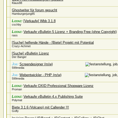
Klaus88
Ghostwriter für forum gesucht
Hamburgerjung85
Lizenz:
[Verkaufe] Wbb 3.1.8
cschby
Lizenz:
Verkaufe vBulletin 5 Lizenz + Branding Free (ohne Copyright)
rass
[Suche] helfende Hände - [Biete] Projekt mit Potential
Crazy-Achmet
[Suche] vBulletin Lizenz
Der Banger
Job:
Screendesigner (m/w)
599media
Job:
Webentwickler - PHP (m/w)
599media
Lizenz:
Verkaufe OXID Professional Shopware Lizenz
Proman
Lizenz:
Verkaufe vBulletin 4.x Publishing Suite
Polymat
Biete 3.1.6 (Volcano) mit Callender !!!
Golfy