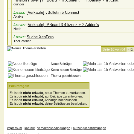
Invision Power | IP.Board + IP.Content + IP.Gallery + IP.Chat
duinger
Lizenz:
[Verkaufe] vBulletin 5 Connect
Akaike
Lizenz:
[Verkaufe] IPBoard 3.4 lizenz + 2 Addon's
Nesh
Lizenz:
Suche XenForo
TheCatcher
Seite 16 von 84
«
Er
Neue Beiträge
Keine neuen Beiträge
Thema geschlossen
Forumregeln
Es ist dir
nicht erlaubt
, neue Themen zu verfassen.
Es ist dir
nicht erlaubt
, auf Beiträge zu antworten.
Es ist dir
nicht erlaubt
, Anhänge hochzuladen.
Es ist dir
nicht erlaubt
, deine Beiträge zu bearbeiten.
impressum
|
kontakt
|
verhaltensbedingungen
|
nutzungsbestimmungen