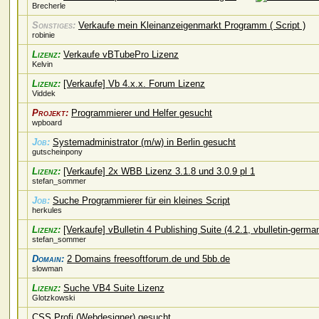
Brecherle
Sonstiges:
Verkaufe mein Kleinanzeigenmarkt Programm ( Script )
robinie
Lizenz:
Verkaufe vBTubePro Lizenz
Kelvin
Lizenz:
[Verkaufe] Vb 4.x.x. Forum Lizenz
Viddek
Projekt:
Programmierer und Helfer gesucht
wpboard
Job:
Systemadministrator (m/w) in Berlin gesucht
gutscheinpony
Lizenz:
[Verkaufe] 2x WBB Lizenz 3.1.8 und 3.0.9 pl 1
stefan_sommer
Job:
Suche Programmierer für ein kleines Script
herkules
Lizenz:
[Verkaufe] vBulletin 4 Publishing Suite (4.2.1, vbulletin-ger
stefan_sommer
Domain:
2 Domains freesoftforum.de und 5bb.de
slowman
Lizenz:
Suche VB4 Suite Lizenz
Glotzkowski
CSS Profi (Webdesigner) gesucht