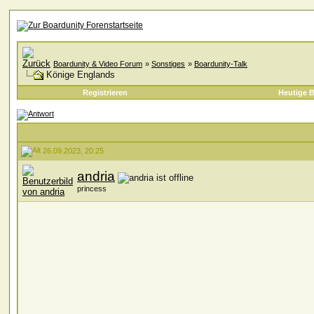
Boardunity & Video Forum
»
Sonstiges
»
Boardunity-Talk
Könige Englands
Registrieren
Heutige B
26.09.2023, 20:25
andria
princess