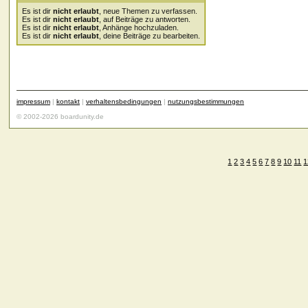
Es ist dir
nicht erlaubt
, neue Themen zu verfassen.
Es ist dir
nicht erlaubt
, auf Beiträge zu antworten.
Es ist dir
nicht erlaubt
, Anhänge hochzuladen.
Es ist dir
nicht erlaubt
, deine Beiträge zu bearbeiten.
impressum
|
kontakt
|
verhaltensbedingungen
|
nutzungsbestimmungen
© 2002-2026 boardunity.de
1
2
3
4
5
6
7
8
9
10
11
1