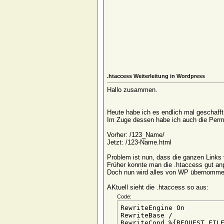
.htaccess Weiterleitung in Wordpress
Hallo zusammen.
Heute habe ich es endlich mal geschafft
Im Zuge dessen habe ich auch die Perm
Vorher: /123_Name/
Jetzt: /123-Name.html
Problem ist nun, dass die ganzen Links
Früher konnte man die .htaccess gut anp
Doch nun wird alles von WP übernommen u
AKtuell sieht die .htaccess so aus:
Code:
RewriteEngine On

RewriteBase /

RewriteCond %{REQUEST_FILE