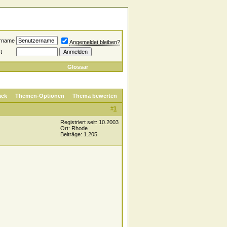
rname
Angemeldet bleiben?
t
Glossar
ack
Themen-Optionen
Thema bewerten
#
1
Registriert seit: 10.2003
Ort: Rhode
Beiträge: 1.205