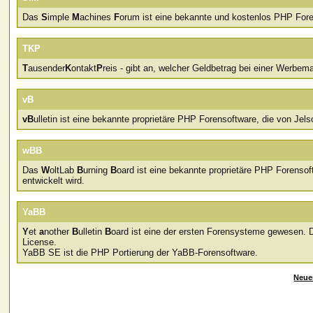
Das
S
imple
M
achines
F
orum ist eine bekannte und kostenlos PHP Fore
TKP
T
ausender
K
ontakt
P
reis - gibt an, welcher Geldbetrag bei einer Werb
vB
vB
ulletin ist eine bekannte proprietäre PHP Forensoftware, die von Jelso
wBB
Das
W
oltLab
B
urning
B
oard ist eine bekannte proprietäre PHP Forens
entwickelt wird.
YaBB
Y
et
a
nother
B
ulletin
B
oard ist eine der ersten Forensysteme gewesen. D
License.
YaBB SE ist die PHP Portierung der YaBB-Forensoftware.
Neue