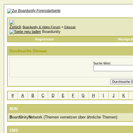
Boardunity & Video Forum
»
Glossar
Boardunity
Registrieren
Heutige B
Durchsuche Glossar
Suche Wort:
#
A
B
C
D
E
F
G
H
I
J
K
BUN
B
oard
U
nity
N
etwork (Themen vernetzen über ähnliche Themen)
CMS