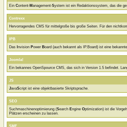
Ein
C
ontent-
M
anagement-
S
ystem ist ein Redaktionssystem, das die gem
Contrexx
Hervorragendes CMS für mittelgroße bis große Seiten. Für den nichtko
IPB
Das
I
nvision
P
ower
B
oard (auch bekannt als IP.Board) ist eine bekannt
Joomla!
Ein bekannes OpenSpource CMS, das sich in Version 1.5 befindet. Lan
JS
J
ava
S
cript ist eine objektbasierte Skriptsprache.
SEO
Suchmaschinenoptimierung (
S
earch
E
ngine
O
ptimization) ist die Vor
Plätzen erscheinen zu lassen.
SMF