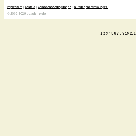
impressum
|
kontakt
|
verhaltensbedingungen
|
nutzungsbestimmungen
© 2002-2026 boardunity.de
1
2
3
4
5
6
7
8
9
10
11
1