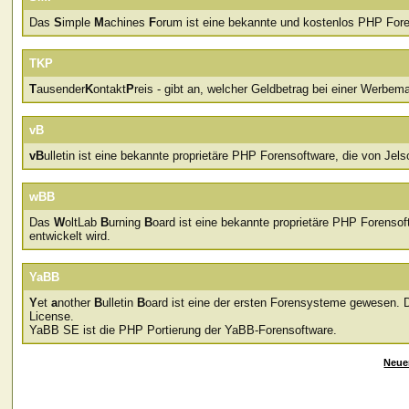
Das
S
imple
M
achines
F
orum ist eine bekannte und kostenlos PHP Fore
TKP
T
ausender
K
ontakt
P
reis - gibt an, welcher Geldbetrag bei einer Werb
vB
vB
ulletin ist eine bekannte proprietäre PHP Forensoftware, die von Jelso
wBB
Das
W
oltLab
B
urning
B
oard ist eine bekannte proprietäre PHP Forens
entwickelt wird.
YaBB
Y
et
a
nother
B
ulletin
B
oard ist eine der ersten Forensysteme gewesen. D
License.
YaBB SE ist die PHP Portierung der YaBB-Forensoftware.
Neue