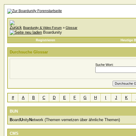
Boardunity & Video Forum
»
Glossar
Boardunity
Registrieren
Heutige B
Durchsuche Glossar
Suche Wort:
#
A
B
C
D
E
F
G
H
I
J
K
BUN
B
oard
U
nity
N
etwork (Themen vernetzen über ähnliche Themen)
CMS