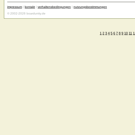
impressum
|
kontakt
|
verhaltensbedingungen
|
nutzungsbestimmungen
© 2002-2026 boardunity.de
1
2
3
4
5
6
7
8
9
10
11
1