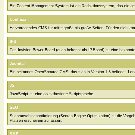
Ein
C
ontent-
M
anagement-
S
ystem ist ein Redaktionssystem, das die gem
Contrexx
Hervorragendes CMS für mittelgroße bis große Seiten. Für den nichtko
IPB
Das
I
nvision
P
ower
B
oard (auch bekannt als IP.Board) ist eine bekannt
Joomla!
Ein bekannes OpenSpource CMS, das sich in Version 1.5 befindet. Lan
JS
J
ava
S
cript ist eine objektbasierte Skriptsprache.
SEO
Suchmaschinenoptimierung (
S
earch
E
ngine
O
ptimization) ist die Vor
Plätzen erscheinen zu lassen.
SMF