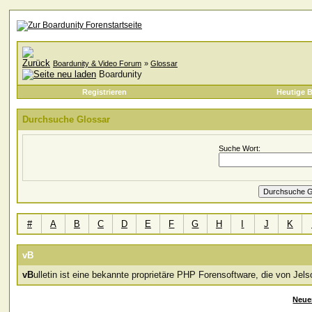
Boardunity & Video Forum
»
Glossar
Boardunity
Registrieren
Heutige B
Durchsuche Glossar
Suche Wort:
#
A
B
C
D
E
F
G
H
I
J
K
vB
vB
ulletin ist eine bekannte proprietäre PHP Forensoftware, die von Jelso
Neue