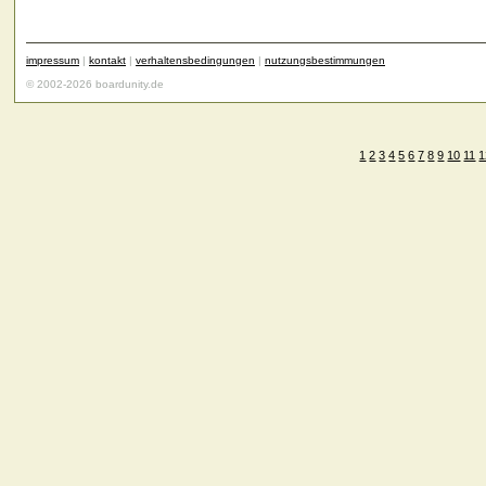
impressum
|
kontakt
|
verhaltensbedingungen
|
nutzungsbestimmungen
© 2002-2026 boardunity.de
1
2
3
4
5
6
7
8
9
10
11
1