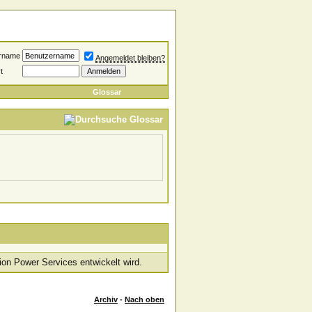
rname
Angemeldet bleiben?
t
Glossar
ion Power Services entwickelt wird.
Archiv
-
Nach oben