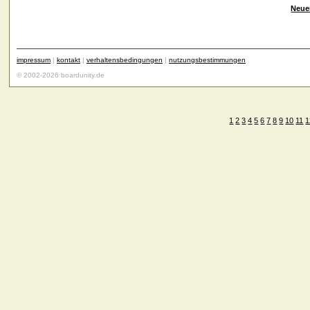
Neue
impressum
|
kontakt
|
verhaltensbedingungen
|
nutzungsbestimmungen
© 2002-2026 boardunity.de
1
2
3
4
5
6
7
8
9
10
11
1