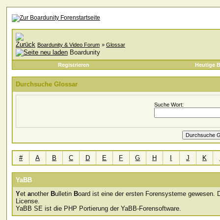
Boardunity & Video Forum
»
Glossar
Boardunity
Registrieren
Heutige B
Durchsuche Glossar
Suche Wort:
#
A
B
C
D
E
F
G
H
I
J
K
YaBB
Y
et
a
nother
B
ulletin
B
oard ist eine der ersten Forensysteme gewesen. D
License.
YaBB SE ist die PHP Portierung der YaBB-Forensoftware.