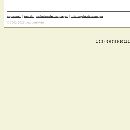
impressum
|
kontakt
|
verhaltensbedingungen
|
nutzungsbestimmungen
© 2002-2026 boardunity.de
1
2
3
4
5
6
7
8
9
10
11
1