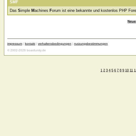
SMF
Das
S
imple
M
achines
F
orum ist eine bekannte und kostenlos PHP Fore
Neue
impressum
|
kontakt
|
verhaltensbedingungen
|
nutzungsbestimmungen
© 2002-2026 boardunity.de
1
2
3
4
5
6
7
8
9
10
11
1