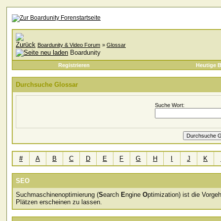
Boardunity & Video Forum
»
Glossar
Boardunity
Registrieren
Heutige B
Durchsuche Glossar
Suche Wort:
#
A
B
C
D
E
F
G
H
I
J
K
SEO
Suchmaschinenoptimierung (
S
earch
E
ngine
O
ptimization) ist die Vor
Plätzen erscheinen zu lassen.