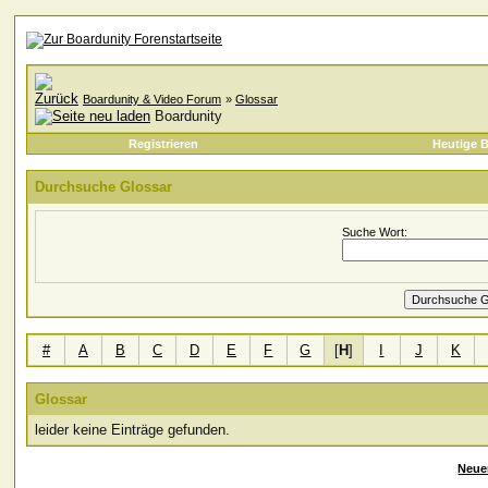
Boardunity & Video Forum
»
Glossar
Boardunity
Registrieren
Heutige B
Durchsuche Glossar
Suche Wort:
#
A
B
C
D
E
F
G
[
H
]
I
J
K
Glossar
leider keine Einträge gefunden.
Neue