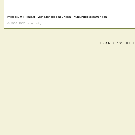
impressum
|
kontakt
|
verhaltensbedingungen
|
nutzungsbestimmungen
© 2002-2026 boardunity.de
1
2
3
4
5
6
7
8
9
10
11
1