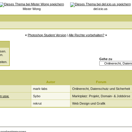
Mister Wong
del.icio.us
«
Photoshop Student Version
|
Alle Rechte vorbehalten?
»
sen.
en.
Gehe zu
eiten.
Autor
Forum
mark-labs
Onlinerecht, Datenschutz und Sicherheit
en usw.
Sybo
Marktplatz: Projekt, Domain- & Jobbörse
rekrut
Web Design und Grafik
zungsbestimmungen