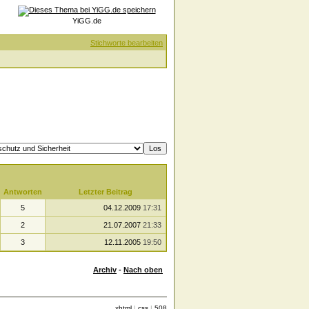
YiGG.de
Stichworte bearbeiten
Antworten
Letzter Beitrag
5
04.12.2009
17:31
2
21.07.2007
21:33
3
12.11.2005
19:50
Archiv
-
Nach oben
xhtml
|
css
|
508