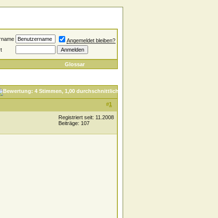
rname
Angemeldet bleiben?
t
Glossar
#
1
Registriert seit: 11.2008
Beiträge: 107