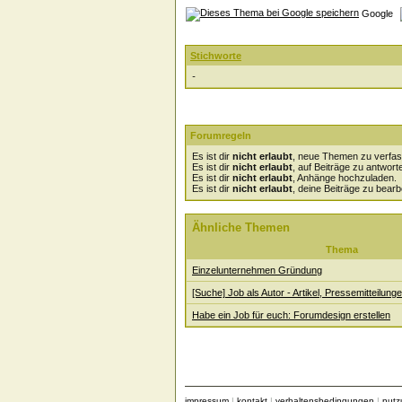
Google
Stichworte
-
Forumregeln
Es ist dir
nicht erlaubt
, neue Themen zu verfas
Es ist dir
nicht erlaubt
, auf Beiträge zu antwort
Es ist dir
nicht erlaubt
, Anhänge hochzuladen.
Es ist dir
nicht erlaubt
, deine Beiträge zu bearb
Ähnliche Themen
Thema
Einzelunternehmen Gründung
[Suche] Job als Autor - Artikel, Pressemitteilung
Habe ein Job für euch: Forumdesign erstellen
impressum
|
kontakt
|
verhaltensbedingungen
|
nut