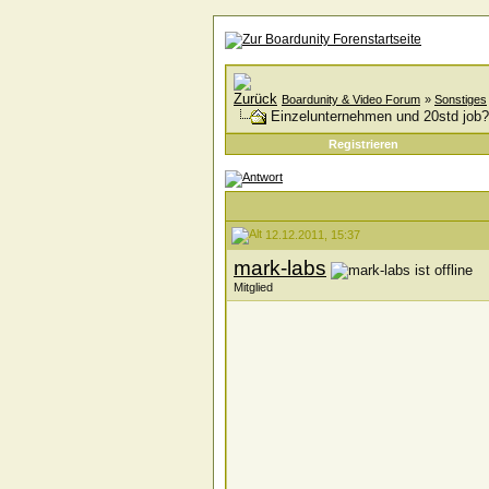
Boardunity & Video Forum
»
Sonstiges
Einzelunternehmen und 20std job?
Registrieren
12.12.2011, 15:37
mark-labs
Mitglied