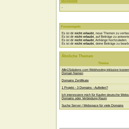
Stichworte
-
Forumregeln
Es ist dir
nicht erlaubt
, neue Themen zu verfas
Es ist dir
nicht erlaubt
, auf Beiträge zu antwort
Es ist dir
nicht erlaubt
, Anhänge hochzuladen.
Es ist dir
nicht erlaubt
, deine Beiträge zu bearb
Ähnliche Themen
Thema
Allin1Solutions.com Webhosting inklusive koste
Domain Namen
Domains Zertifikate
1 Projekt - 3 Domains - Aufteilen?
Ich interessiere mich für Kaufen deutsche Webs
Domains oder Verbindung Raum
Suche Server / Webspace für viele Domains