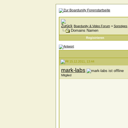
Boardunity & Video Forum
»
Sonstiges
Domains Namen
Registrieren
15.12.2011, 13:44
mark-labs
Mitglied