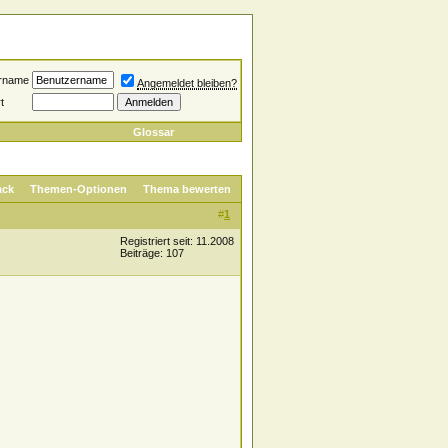
rname
Angemeldet bleiben?
t
Glossar
ack
Themen-Optionen
Thema bewerten
#
1
Registriert seit: 11.2008
Beiträge: 107