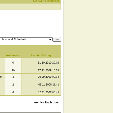
Stichworte bearbeiten
Antworten
Letzter Beitrag
0
31.10.2010
20:02
10
17.12.2009
15:59
EM)
3
25.09.2009
09:38
2
08.11.2008
11:41
6
10.11.2007
08:49
Archiv
-
Nach oben