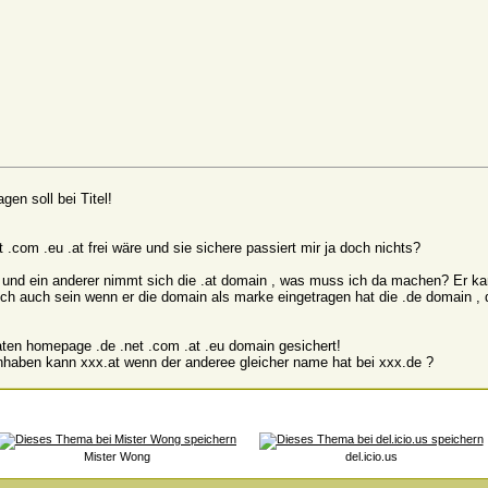
gen soll bei Titel!
com .eu .at frei wäre und sie sichere passiert mir ja doch nichts?
und ein anderer nimmt sich die .at domain , was muss ich da machen? Er kann
ch auch sein wenn er die domain als marke eingetragen hat die .de domain , 
vaten homepage .de .net .com .at .eu domain gesichert!
anhaben kann xxx.at wenn der anderee gleicher name hat bei xxx.de ?
Mister Wong
del.icio.us