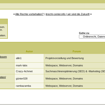
«
Alle Rechte vorbehalten?
|
itrecht-center.info | wir sind die Zukunft
»
sen.
en.
Gehe zu
eiten.
Autor
Forum
nlosem
allin1
Projektvorstellung und Bewertung
mark-labs
Webspace, Webserver, Domains
Crazy-Achmet
Suchmaschinenoptimierung (SEO) & -Marketing (S
eiten/
günter028
Webspace, Webserver, Domains
rambazamba
Webspace, Webserver, Domains