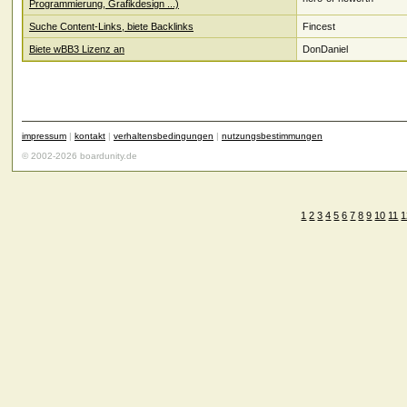
Programmierung, Grafikdesign ...)
Suche Content-Links, biete Backlinks
Fincest
Biete wBB3 Lizenz an
DonDaniel
impressum
|
kontakt
|
verhaltensbedingungen
|
nutzungsbestimmungen
© 2002-2026 boardunity.de
1
2
3
4
5
6
7
8
9
10
11
1