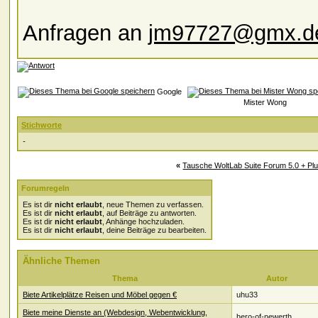
Anfragen an
jm97727@gmx.d
Google
Mister Wong
Stichworte
-
«
Tausche WoltLab Suite Forum 5.0 + Plu
Forumregeln
Es ist dir
nicht erlaubt
, neue Themen zu verfassen.
Es ist dir
nicht erlaubt
, auf Beiträge zu antworten.
Es ist dir
nicht erlaubt
, Anhänge hochzuladen.
Es ist dir
nicht erlaubt
, deine Beiträge zu bearbeiten.
Ähnliche Themen
Thema
Autor
Biete Artikelplätze Reisen und Möbel gegen €
uhu33
Biete meine Dienste an (Webdesign, Webentwicklung,
hero-of-newerth