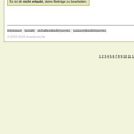
Es ist dir
nicht erlaubt
, deine Beiträge zu bearbeiten.
impressum
|
kontakt
|
verhaltensbedingungen
|
nutzungsbestimmungen
© 2002-2026 boardunity.de
1
2
3
4
5
6
7
8
9
10
11
1