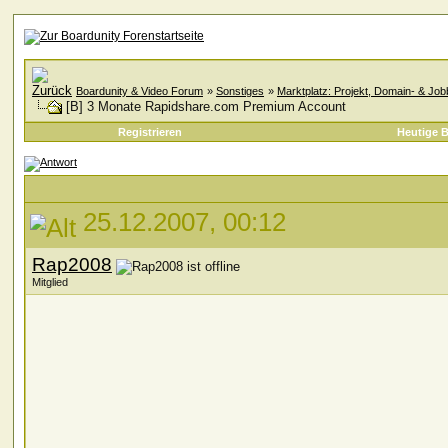
Boardunity & Video Forum
»
Sonstiges
»
Marktplatz: Projekt, Domain- & Jo
[B] 3 Monate Rapidshare.com Premium Account
Registrieren
Heutige B
25.12.2007, 00:12
Rap2008
Mitglied